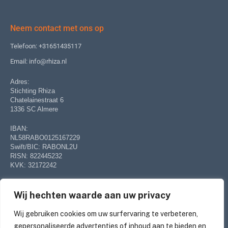
Neem contact met ons op
Telefoon: +31651435117
Email: info@rhiza.nl
Adres:
Stichting Rhiza
Chatelainestraat 6
1336 SC Almere
IBAN:
NL58RABO0125167229
Swift/BIC: RABONL2U
RISN: 822445232
KVK: 32172242
Volg ons op sociale media
Wij hechten waarde aan uw privacy
Stichting Rhiza
Wij gebruiken cookies om uw surfervaring te verbeteren,
gepersonaliseerde advertenties of inhoud aan te bieden en